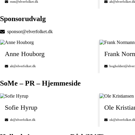
rnm@elverfolket.dk
ah@elverfolket.d
Sponsorudvalg
sponsor@elverfolket.dk
Anne Houborg
Frank Nor
ah@elverfolket.dk
bogholderi@elver
SoMe – PR – Hjemmeside
Sofie Hyrup
Ole Kristia
sh@elverfolket.dk
ok@elverfolket.d