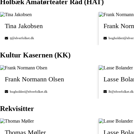
Holbæk Amatørteater Råd (HAT)
Tina Jakobsen
Frank Nor
tj@elverfolket.dk
bogholderi@elver
Kultur Kasernen (KK)
Frank Normann Olsen
Lasse Bol
bogholderi@elverfolket.dk
lb@elverfolket.dk
Rekvisitter
Thomas Møller
Lasse Bol