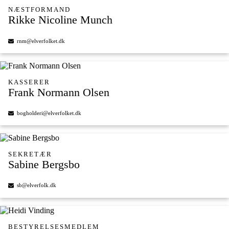
NÆSTFORMAND
Rikke Nicoline Munch
rnm@elverfolket.dk
KASSERER
Frank Normann Olsen
bogholderi@elverfolket.dk
SEKRETÆR
Sabine Bergsbo
sb@elverfolk.dk
BESTYRELSESMEDLEM