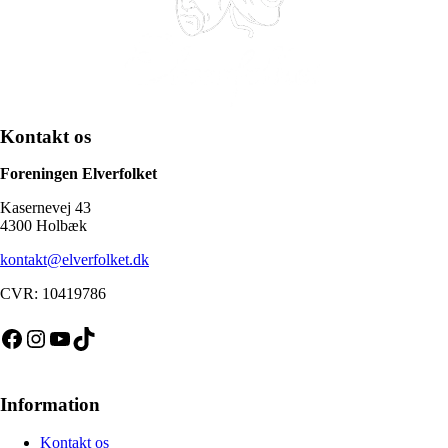
Kontakt os
Foreningen Elverfolket
Kasernevej 43
4300 Holbæk
kontakt@elverfolket.dk
CVR: 10419786
Facebook
Instagram
YouTube
TikTok
Information
Kontakt os