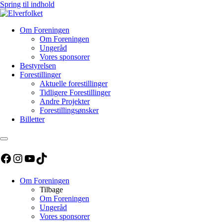
Spring til indhold
Om Foreningen
Om Foreningen
Ungeråd
Vores sponsorer
Bestyrelsen
Forestillinger
Aktuelle forestillinger
Tidligere Forestillinger
Andre Projekter
Forestillingsønsker
Billetter
Facebook
Instagram
YouTube
TikTok
Om Foreningen
Tilbage
Om Foreningen
Ungeråd
Vores sponsorer