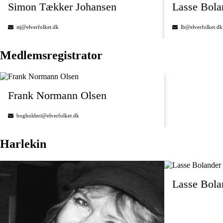
Simon Tækker Johansen
Lasse Bol
stj@elverfolket.dk
lb@elverfolket.dk
Medlemsregistrator
Frank Normann Olsen
bogholderi@elverfolket.dk
Harlekin
Lasse Bol