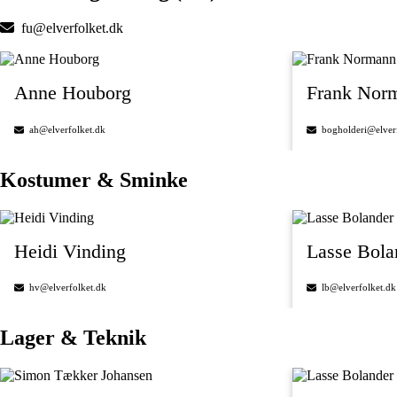
fu@elverfolket.dk
Anne Houborg
Frank Nor
ah@elverfolket.dk
bogholderi@elver
Kostumer & Sminke
Heidi Vinding
Lasse Bol
hv@elverfolket.dk
lb@elverfolket.dk
Lager & Teknik