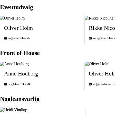
Eventudvalg
Oliver Holm
Rikke Nico
or@elverfolket.dk
rnm@elverfolket.
Front of House
Anne Houborg
Oliver Hol
ah@elverfolket.dk
or@elverfolket.dk
Nøgleansvarlig