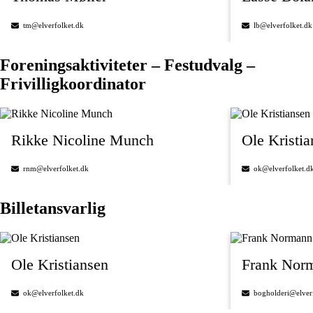
tm@elverfolket.dk
lb@elverfolket.dk
Foreningsaktiviteter – Festudvalg –
Frivilligkoordinator
Rikke Nicoline Munch
Ole Kristia
rnm@elverfolket.dk
ok@elverfolket.d
Billetansvarlig
Ole Kristiansen
Frank Nor
ok@elverfolket.dk
bogholderi@elver