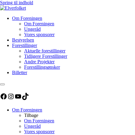
Spring til indhold
Om Foreningen
Om Foreningen
Ungeråd
Vores sponsorer
Bestyrelsen
Forestillinger
Aktuelle forestillinger
Tidligere Forestillinger
Andre Projekter
Forestillingsønsker
Billetter
Facebook
Instagram
YouTube
TikTok
Om Foreningen
Tilbage
Om Foreningen
Ungeråd
Vores sponsorer